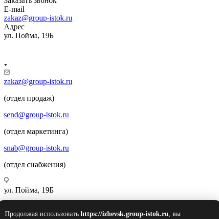
Заказать звонок
E-mail
zakaz@group-istok.ru
Адрес
ул. Пойма, 19Б
zakaz@group-istok.ru
(отдел продаж)
send@group-istok.ru
(отдел маркетинга)
snab@group-istok.ru
(отдел снабжения)
ул. Пойма, 19Б
Продолжая использовать
https://izhevsk.group-istok.ru
, вы
© 2026 Инновационные Современные Теплицы